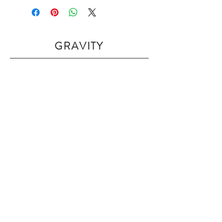
GRAVITY
Home
Shop Collection
Our Story
Contact
Shipping & Returns
Join Our Mailing List
Subscribe Now