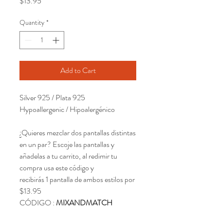
Price
$13.95
Quantity
*
Add to Cart
Silver 925 / Plata 925
Hypoallergenic / Hipoalergénico
¿Quieres mezclar dos pantallas distintas
en un par? Escoje las pantallas y
añadelas a tu carrito, al redimir tu
compra usa este código y
recibirás 1 pantalla de ambos estilos por
$13.95
CÓDIGO :
MIXANDMATCH