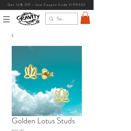
Get 10
% Off - Use Coupon Code VIPPASS
Golden Lotus Studs