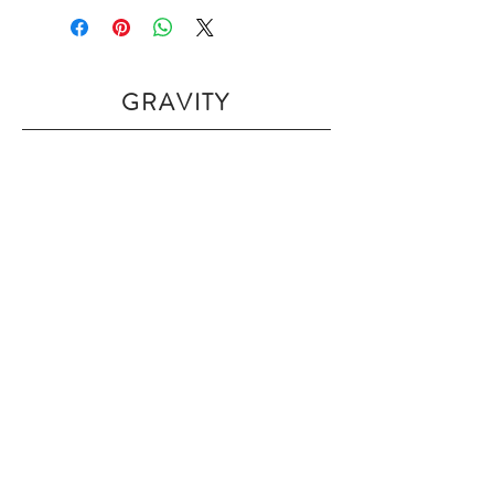
GRAVITY
Home
Shop Collection
Our Story
Contact
Shipping & Returns
Join Our Mailing List
Subscribe Now