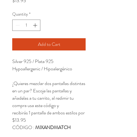
Price
$13.95
Quantity
*
Add to Cart
Silver 925 / Plata 925
Hypoallergenic / Hipoalergénico
¿Quieres mezclar dos pantallas distintas
en un par? Escoje las pantallas y
añadelas a tu carrito, al redimir tu
compra usa este código y
recibirás 1 pantalla de ambos estilos por
$13.95
CÓDIGO :
MIXANDMATCH